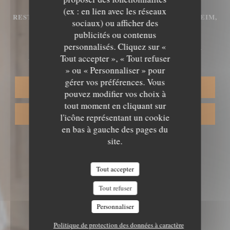
(ex : en lien avec les réseaux
RESTAURANT TRADITIONNEL ALSACIEN
•
PLOBSHEIM,
sociaux) ou afficher des
STRASBOURG
publicités ou contenus
personnalisés. Cliquez sur «
AUBERGE DU MOULIN
Tout accepter », « Tout refuser
» ou « Personnaliser » pour
gérer vos préférences. Vous
RÉSERVER
pouvez modifier vos choix à
tout moment en cliquant sur
VENTE À EMPORTER
l'icône représentant un cookie
en bas à gauche des pages du
site.
Tout accepter
Tout refuser
Personnaliser
Politique de protection des données à caractère