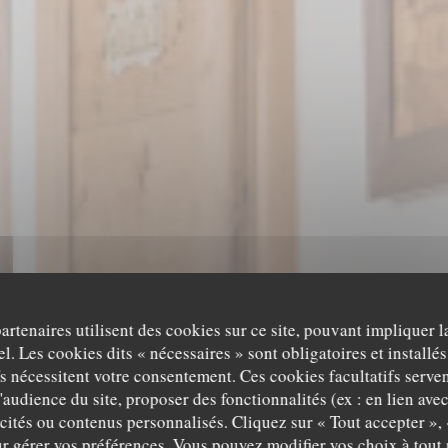
partenaires utilisent des cookies sur ce site, pouvant impliquer 
l. Les cookies dits « nécessaires » sont obligatoires et installés
fs nécessitent votre consentement. Ces cookies facultatifs serven
'audience du site, proposer des fonctionnalités (ex : en lien ave
icités ou contenus personnalisés. Cliquez sur « Tout accepter », 
STAURANT TRADITIONNEL ALSACIEN
•
PLOBSHEIM, STRASBO
r gérer vos préférences. Vous pouvez modifier vos choix à tou