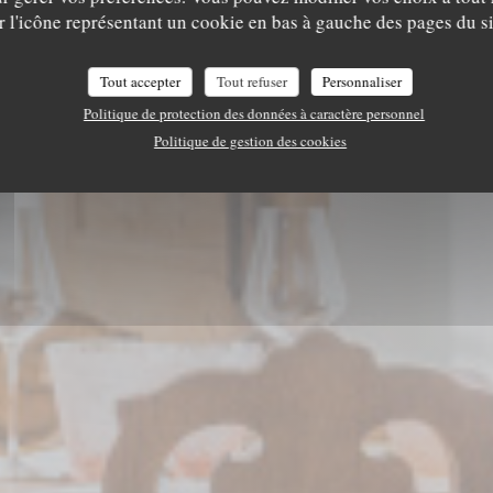
UBERGE DU MOUL
r l'icône représentant un cookie en bas à gauche des pages du si
Tout accepter
Tout refuser
Personnaliser
RÉSERVER
VENTE À EMPORTER
Politique de protection des données à caractère personnel
Politique de gestion des cookies