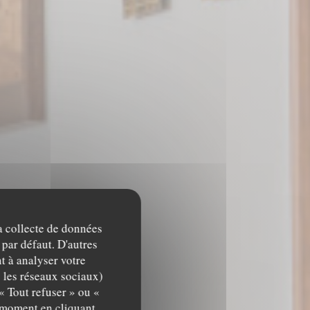
la collecte de données
 par défaut. D'autres
t à analyser votre
c les réseaux sociaux)
« Tout refuser » ou «
URG
t moment en cliquant