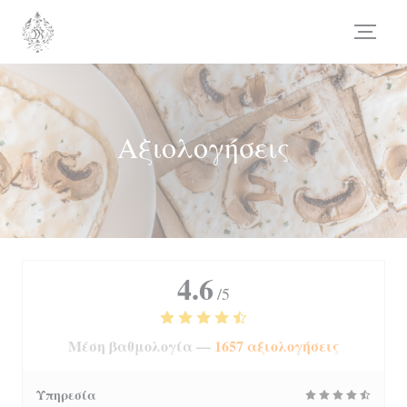
Πίνακας διαχείρισης "Μπισκότων" (Cookies)
Αξιολογήσεις
4.6
/5
Μέση βαθμολογία —
1657 αξιολογήσεις
Υπηρεσία