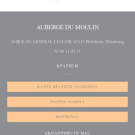
AUBERGE DU MOULIN
((ανο
24 RUE DU GENERAL LECLERC 67115 Plobsheim, Strasbourg
03 88 11 45 11
ΚΡΆΤΗΣΗ
ΚΆΝΤΕ ΚΡΆΤΗΣΗ ΤΡΑΠΕΖΙΟΎ
ΠΑΊΡΝΩ ΜΑΚΡΙΆ
ΚΟΥΠΌΝΙΑ
ΑΚΟΛΟΥΘΉΣΤΕ ΜΑΣ