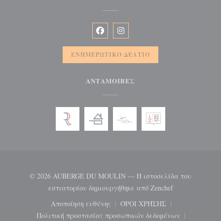
Facebook ((ανοίγει σε νέο παράθυρ
Instagram ((ανοίγει σε νέο π
ΕΝΗΜΕΡΩΤΙΚΌ ΔΕΛΤΊΟ
ΑΝΤΑΜΟΙΒΈΣ
© 2026 AUBERGE DU MOULIN — Η ιστοσελίδα του
((ανοίγει σε ν
εστιατορίου δημιουργήθηκε από
Zenchef
Αποποίηση ευθύνης
ΌΡΟΙ ΧΡΉΣΗΣ
((ανοίγει σε νέο παράθυρο))
((ανοίγει σε νέο παράθ
Πολιτική προστασίας προσωπικών δεδομένων
((ανοίγει σε νέο παράθυρο))