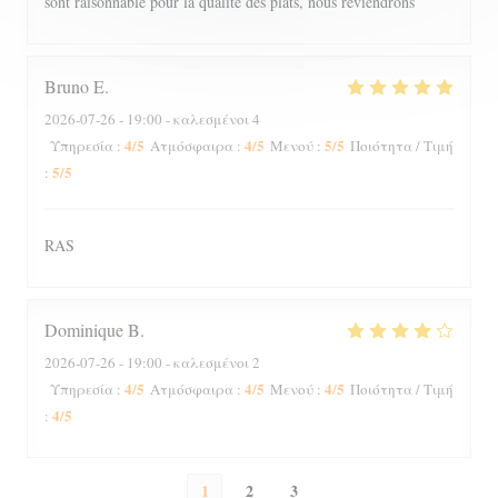
sont raisonnable pour la qualité des plats, nous reviendrons
Bruno
E
2026-07-26
- 19:00 - καλεσμένοι 4
4
/5
4
/5
5
/5
Υπηρεσία
:
Ατμόσφαιρα
:
Μενού
:
Ποιότητα / Τιμή
5
/5
:
RAS
Dominique
B
2026-07-26
- 19:00 - καλεσμένοι 2
4
/5
4
/5
4
/5
Υπηρεσία
:
Ατμόσφαιρα
:
Μενού
:
Ποιότητα / Τιμή
4
/5
:
1
2
3