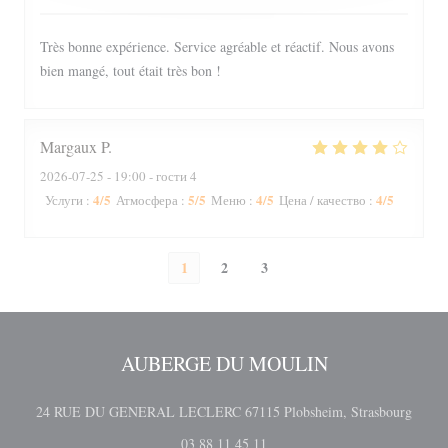
Très bonne expérience. Service agréable et réactif. Nous avons
bien mangé, tout était très bon !
Margaux
P
2026-07-25
- 19:00 - гости 4
4
/5
5
/5
4
/5
4
/5
Услуги
:
Атмосфера
:
Меню
:
Цена / качество
:
1
2
3
AUBERGE DU MOULIN
((отк
24 RUE DU GENERAL LECLERC 67115 Plobsheim, Strasbourg
03 88 11 45 11