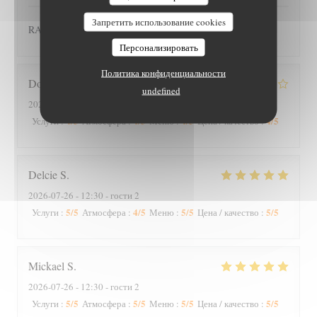
Запретить использование cookies
RAS
Персонализировать
Политика конфиденциальности
Dominique
B
undefined
2026-07-26
- 19:00 - гости 2
4
/5
4
/5
4
/5
4
/5
Услуги
:
Атмосфера
:
Меню
:
Цена / качество
:
Delcie
S
2026-07-26
- 12:30 - гости 2
5
/5
4
/5
5
/5
5
/5
Услуги
:
Атмосфера
:
Меню
:
Цена / качество
:
Mickael
S
2026-07-26
- 12:30 - гости 2
5
/5
5
/5
5
/5
5
/5
Услуги
:
Атмосфера
:
Меню
:
Цена / качество
: