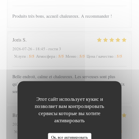
Produits très bons, accueil chaleureux. A recommander !
Joris
S
2026-07-26
- 18:45 - гости 3
5
/5
5
/5
5
/5
5
/5
Услуги
:
Атмосфера
:
Меню
:
Цена / качество
:
Belle endroit, calme et chaleureux. Les serveuses sont plus
qu’agréable et souriante. Nous y avons très bien mangé, les prix
sont raisonnable pour la qualité des plats, nous reviendrons
Этот сайт использует кукис и
позволяет вам контролировать
сервисы которые вы хотите
Bruno
E
активировать
2026-07-26
- 19:00 - гости 4
4
/5
4
/5
5
/5
5
/5
Услуги
:
Атмосфера
:
Меню
:
Цена / качество
:
Ок, все активировать