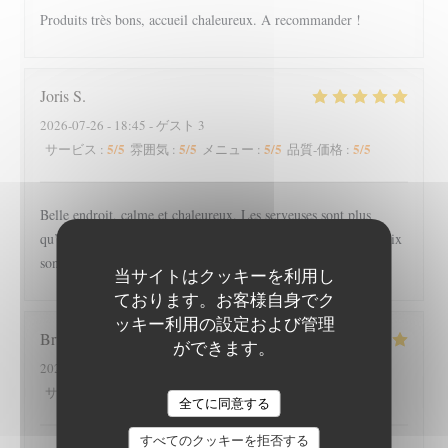
Produits très bons, accueil chaleureux. A recommander !
Joris
S
2026-07-26
- 18:45 - ゲスト 3
5
/5
5
/5
5
/5
5
/5
サービス
:
雰囲気
:
メニュー
:
品質-価格
:
Belle endroit, calme et chaleureux. Les serveuses sont plus
qu’agréable et souriante. Nous y avons très bien mangé, les prix
sont raisonnable pour la qualité des plats, nous reviendrons
当サイトはクッキーを利用し
ております。お客様自身でク
ッキー利用の設定および管理
Bruno
E
ができます。
2026-07-26
- 19:00 - ゲスト 4
4
/5
4
/5
5
/5
5
/5
サービス
:
雰囲気
:
メニュー
:
品質-価格
:
全てに同意する
すべてのクッキーを拒否する