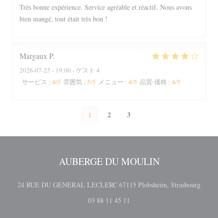
Très bonne expérience. Service agréable et réactif. Nous avons
bien mangé, tout était très bon !
Margaux
P
2026-07-25
- 19:00 - ゲスト 4
4
/5
5
/5
4
/5
4
/5
サービス
:
雰囲気
:
メニュー
:
品質-価格
:
1
2
3
AUBERGE DU MOULIN
((新
24 RUE DU GENERAL LECLERC 67115 Plobsheim, Strasbourg
03 88 11 45 11