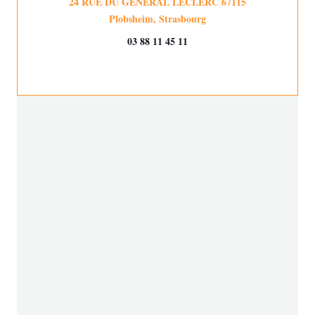
24 RUE DU GENERAL LECLERC 67115
((öffnet ein neues Fenster
Plobsheim, Strasbourg
03 88 11 45 11