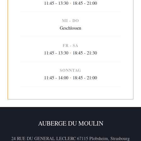
11:45 - 13:30
18:45 - 21:00
•
MI
-
DO
Geschlossen
FR
-
SA
11:45 - 13:30
18:45 - 21:30
•
SONNTAG
11:45 - 14:00
18:45 - 21:00
•
AUBERGE DU MOULIN
((öffn
24 RUE DU GENERAL LECLERC 67115 Plobsheim, Strasbourg