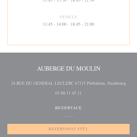
•
NEDĚLE
11:45 - 14:00
18:45 - 21:00
•
AUBERGE DU MOULIN
((otev
24 RUE DU GENERAL LECLERC 67115 Plobsheim, Strasbourg
03 88 11 45 11
REZERVACE
REZERVOVAT STŮL