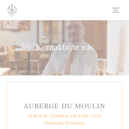
Panel pro správu cookies
Kontaktujte nás
AUBERGE DU MOULIN
24 RUE DU GENERAL LECLERC 67115
((otevře se v novém okně)
Plobsheim, Strasbourg