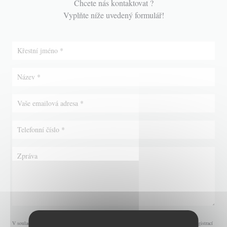
Chcete nás kontaktovat ?
Vyplňte níže uvedený formulář!
V souladu se zákonem o ochraně spotřebitele máte právo odmítnout marketingová volání registrací