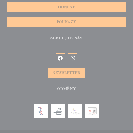
ODNÉST
POUKAZY
SLEDUJTE NÁS
Facebook ((otevře se v novém okně))
Instagram ((otevře se v novém o
NEWSLETTER
ODMĚNY