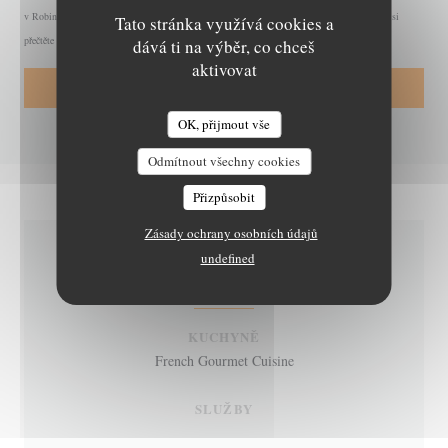
v Robinsonově seznamu:
robinsonseznam.cz
. Pro více informací o zpracování vašich údajů si
Tato stránka využívá cookies a
přečtěte naše
zásady ochrany osobních údajů
.
dává ti na výběr, co chceš
aktivovat
OK, přijmout vše
Odmítnout všechny cookies
Přizpůsobit
Zásady ochrany osobních údajů
undefined
OBECNÉ INFORMACE
KUCHYNĚ
French Gourmet Cuisine
SLUŽBY