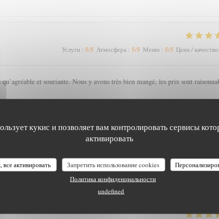
5
/5
5
/5
5
/5
Услуги
:
Атмосфера
:
Меню
:
Цена / качество
s qu’agréable et souriante. Nous y avons très bien mangé, les prix sont raisonna
пользует кукис и позволяет вам контролировать сервисы кото
активировать
4
/5
4
/5
5
/5
Услуги
:
Атмосфера
:
Меню
:
Цена / качество
, все активировать
Запретить использование cookies
Персонализиро
Политика конфиденциальности
undefined