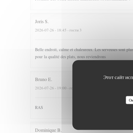
Joris
S
2026-07-26
- 18:45 - гости 3
Belle endroit, calme et chaleureux. Les serveuses sont plu
pour la qualité des plats, nous reviendrons
Этот сайт ис
Bruno
E
2026-07-26
- 19:00 - гости 4
Ок
RAS
Dominique
B