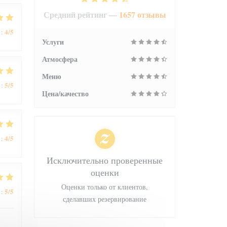
Средний рейтинг —
1657 отзывы
4
/5
:
Услуги
Атмосфера
Меню
5
/5
:
Цена/качество
4
/5
:
Исключительно проверенные
оценки
Оценки только от клиентов,
5
/5
:
сделавших резервирование