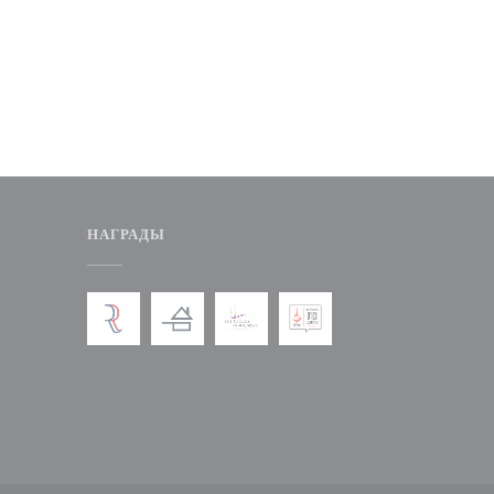
НАГРАДЫ
вом окне))
я в новом окне))