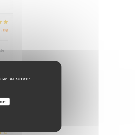
5
/5
:
ble
рые вы хотите
5
/5
:
вать