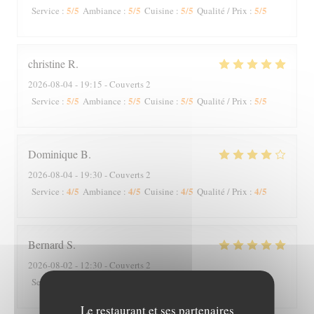
5
/5
5
/5
5
/5
5
/5
Service
:
Ambiance
:
Cuisine
:
Qualité / Prix
:
christine
R
2026-08-04
- 19:15 - Couverts 2
5
/5
5
/5
5
/5
5
/5
Service
:
Ambiance
:
Cuisine
:
Qualité / Prix
:
Dominique
B
2026-08-04
- 19:30 - Couverts 2
4
/5
4
/5
4
/5
4
/5
Service
:
Ambiance
:
Cuisine
:
Qualité / Prix
:
Bernard
S
2026-08-02
- 12:30 - Couverts 2
5
/5
5
/5
5
/5
4
/5
Service
:
Ambiance
:
Cuisine
:
Qualité / Prix
:
Le restaurant et ses partenaires