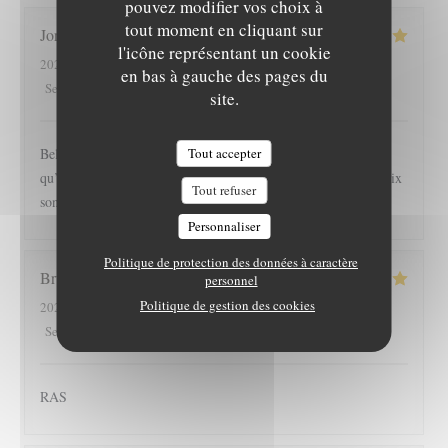
pouvez modifier vos choix à
tout moment en cliquant sur
Joris
S
l'icône représentant un cookie
2026-07-26
- 18:45 - Couverts 3
en bas à gauche des pages du
5
/5
5
/5
5
/5
5
/5
Service
:
Ambiance
:
Cuisine
:
Qualité / Prix
:
site.
Tout accepter
Belle endroit, calme et chaleureux. Les serveuses sont plus
qu’agréable et souriante. Nous y avons très bien mangé, les prix
Tout refuser
sont raisonnable pour la qualité des plats, nous reviendrons
Personnaliser
Politique de protection des données à caractère
Bruno
E
personnel
Politique de gestion des cookies
2026-07-26
- 19:00 - Couverts 4
4
/5
4
/5
5
/5
5
/5
Service
:
Ambiance
:
Cuisine
:
Qualité / Prix
:
RAS