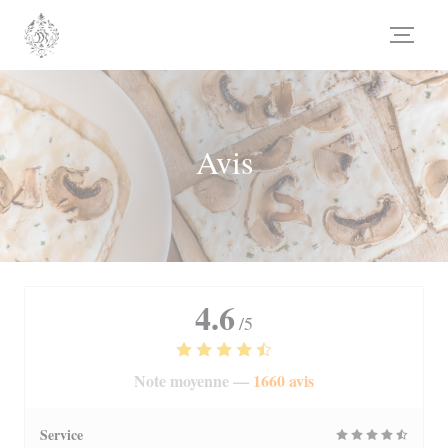
Personnalisation de vos choix en matière de cookies
Avis
4.6
/5
Note moyenne —
1660 avis
Service