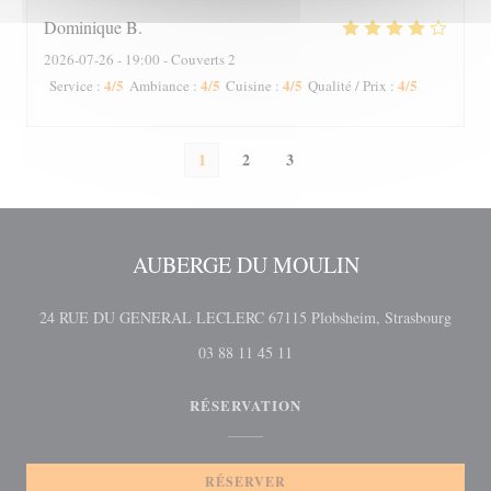
Dominique
B
2026-07-26
- 19:00 - Couverts 2
4
/5
4
/5
4
/5
4
/5
Service
:
Ambiance
:
Cuisine
:
Qualité / Prix
:
1
2
3
AUBERGE DU MOULIN
((ouvr
24 RUE DU GENERAL LECLERC 67115 Plobsheim, Strasbourg
03 88 11 45 11
RÉSERVATION
RÉSERVER