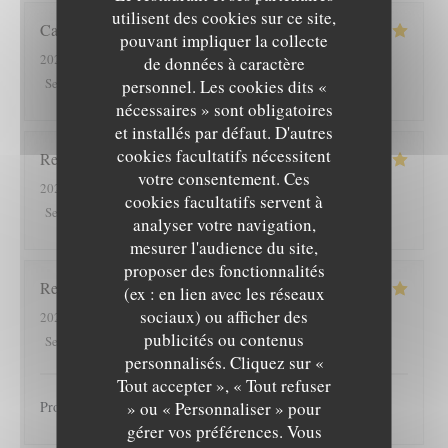
utilisent des cookies sur ce site,
Cathy
R
pouvant impliquer la collecte
2026-08-03
- 12:00 - Couverts 2
de données à caractère
5
/5
5
/5
5
/5
5
/5
Service
:
Ambiance
:
Cuisine
:
Qualité / Prix
:
personnel. Les cookies dits «
nécessaires » sont obligatoires
et installés par défaut. D'autres
cookies facultatifs nécessitent
Rene
H
votre consentement. Ces
2026-08-02
- 19:00 - Couverts 4
cookies facultatifs servent à
5
/5
4
/5
4
/5
4
/5
Service
:
Ambiance
:
Cuisine
:
Qualité / Prix
:
analyser votre navigation,
mesurer l'audience du site,
proposer des fonctionnalités
Regine
K
(ex : en lien avec les réseaux
sociaux) ou afficher des
2026-07-31
- 20:15 - Couverts 2
publicités ou contenus
5
/5
5
/5
5
/5
5
/5
Service
:
Ambiance
:
Cuisine
:
Qualité / Prix
:
personnalisés. Cliquez sur «
Tout accepter », « Tout refuser
» ou « Personnaliser » pour
Produits très bons, accueil chaleureux. A recommander !
gérer vos préférences. Vous