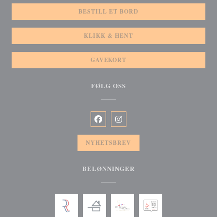
BESTILL ET BORD
KLIKK & HENT
GAVEKORT
FØLG OSS
Facebook ((åpner i et nytt vindu))
Instagram ((åpner i et nytt vindu
NYHETSBREV
BELØNNINGER