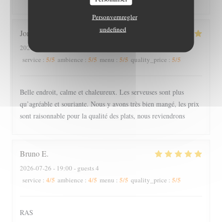
Personvernregler
undefined
Joris
S
2026-07-26
- 18:45 - guests 3
5
/5
5
/5
5
/5
5
/5
service
:
ambience
:
menu
:
quality_price
:
Belle endroit, calme et chaleureux. Les serveuses sont plus
qu’agréable et souriante. Nous y avons très bien mangé, les prix
sont raisonnable pour la qualité des plats, nous reviendrons
Bruno
E
2026-07-26
- 19:00 - guests 4
4
/5
4
/5
5
/5
5
/5
service
:
ambience
:
menu
:
quality_price
:
RAS