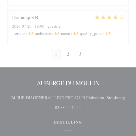
Dominique
B
2026-07-26
- 19:00 - guests 2
4
/5
4
/5
4
/5
4
/5
service
:
ambience
:
menu
:
quality_price
:
1
2
3
AUBERGE DU MOULIN
((åpne
24 RUE DU GENERAL LECLERC 67115 Plobsheim, Strasbourg
03 88 11 45 11
BESTILLING