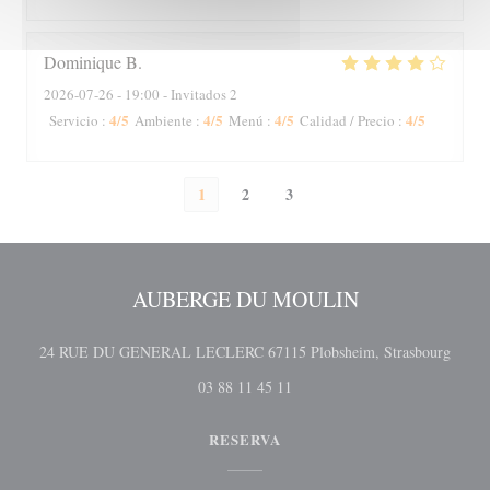
Dominique
B
2026-07-26
- 19:00 - Invitados 2
4
/5
4
/5
4
/5
4
/5
Servicio
:
Ambiente
:
Menú
:
Calidad / Precio
:
1
2
3
AUBERGE DU MOULIN
((abre
24 RUE DU GENERAL LECLERC 67115 Plobsheim, Strasbourg
03 88 11 45 11
RESERVA