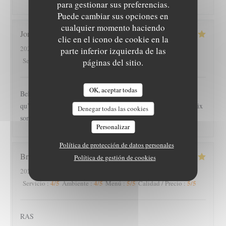
para gestionar sus preferencias.
Puede cambiar sus opciones en
cualquier momento haciendo
Joris
S
clic en el icono de cookie en la
2026-07-26
- 18:45 - Invitados 3
parte inferior izquierda de las
5
/5
5
/5
5
/5
5
/5
Servicio
:
Ambiente
:
Menú
:
Calidad / Precio
:
páginas del sitio.
OK, aceptar todas
Belle endroit, calme et chaleureux. Les serveuses sont plus
qu’agréable et souriante. Nous y avons très bien mangé, les prix
Denegar todas las cookies
sont raisonnable pour la qualité des plats, nous reviendrons
Personalizar
Política de protección de datos personales
Bruno
E
Política de gestión de cookies
2026-07-26
- 19:00 - Invitados 4
4
/5
4
/5
5
/5
5
/5
Servicio
:
Ambiente
:
Menú
:
Calidad / Precio
:
RAS