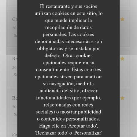
El restaurante y sus socios
utilizan cookies en este sitio, lo
Cathy
R
que puede implicar la
recopilación de datos
2026-08-03
- 12:00 - Invitados 2
personales. Las cookies
5
/5
5
/5
5
/5
5
/5
Servicio
:
Ambiente
:
Menú
:
Calidad / Precio
:
denominadas «necesarias» son
obligatorias y se instalan por
defecto. Otras cookies
Rene
H
opcionales requieren su
2026-08-02
- 19:00 - Invitados 4
consentimiento. Estas cookies
5
/5
4
/5
4
/5
4
/5
Servicio
:
Ambiente
:
Menú
:
Calidad / Precio
:
opcionales sirven para analizar
su navegación, medir la
audiencia del sitio, ofrecer
funcionalidades (por ejemplo,
Regine
K
relacionadas con redes
2026-07-31
- 20:15 - Invitados 2
sociales) o mostrar publicidad
5
/5
5
/5
5
/5
5
/5
Servicio
:
Ambiente
:
Menú
:
Calidad / Precio
:
o contenidos personalizados.
Haga clic en 'Aceptar todo',
'Rechazar todo' o 'Personalizar'
Produits très bons, accueil chaleureux. A recommander !