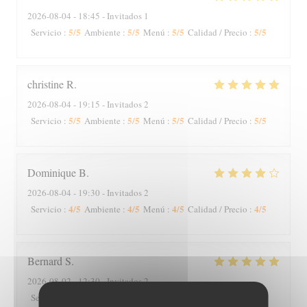
2026-08-04
- 18:45 - Invitados 1
5
/5
5
/5
5
/5
5
/5
Servicio
:
Ambiente
:
Menú
:
Calidad / Precio
:
christine
R
2026-08-04
- 19:15 - Invitados 2
5
/5
5
/5
5
/5
5
/5
Servicio
:
Ambiente
:
Menú
:
Calidad / Precio
:
Dominique
B
2026-08-04
- 19:30 - Invitados 2
4
/5
4
/5
4
/5
4
/5
Servicio
:
Ambiente
:
Menú
:
Calidad / Precio
:
Bernard
S
2026-08-02
- 12:30 - Invitados 2
5
/5
5
/5
5
/5
4
/5
Servicio
:
Ambiente
:
Menú
:
Calidad / Precio
: