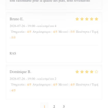
sont raisonnable pour la qualité des plats, nous reviendrons
Bruno
E
2026-07-26
- 19:00 - καλεσμένοι 4
4
/5
4
/5
5
/5
Υπηρεσία
:
Ατμόσφαιρα
:
Μενού
:
Ποιότητα / Τιμή
5
/5
:
RAS
Dominique
B
2026-07-26
- 19:00 - καλεσμένοι 2
4
/5
4
/5
4
/5
Υπηρεσία
:
Ατμόσφαιρα
:
Μενού
:
Ποιότητα / Τιμή
4
/5
:
1
2
3