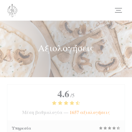
Πίνακας διαχείρισης "Μπισκότων" (Cookies)
Αξιολογήσεις
4.6
/5
Μέση βαθμολογία —
1657 αξιολογήσεις
Υπηρεσία