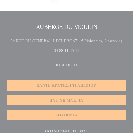
AUBERGE DU MOULIN
((ανο
24 RUE DU GENERAL LECLERC 67115 Plobsheim, Strasbourg
03 88 11 45 11
ΚΡΆΤΗΣΗ
ΚΆΝΤΕ ΚΡΆΤΗΣΗ ΤΡΑΠΕΖΙΟΎ
ΠΑΊΡΝΩ ΜΑΚΡΙΆ
ΚΟΥΠΌΝΙΑ
ΑΚΟΛΟΥΘΉΣΤΕ ΜΑΣ