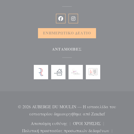
Facebook ((ανοίγει σε νέο παράθυρ
Instagram ((ανοίγει σε νέο π
ΕΝΗΜΕΡΩΤΙΚΌ ΔΕΛΤΊΟ
ΑΝΤΑΜΟΙΒΈΣ
© 2026 AUBERGE DU MOULIN — Η ιστοσελίδα του
((ανοίγει σε ν
εστιατορίου δημιουργήθηκε από
Zenchef
Αποποίηση ευθύνης
ΌΡΟΙ ΧΡΉΣΗΣ
((ανοίγει σε νέο παράθυρο))
((ανοίγει σε νέο παράθ
Πολιτική προστασίας προσωπικών δεδομένων
((ανοίγει σε νέο παράθυρο))