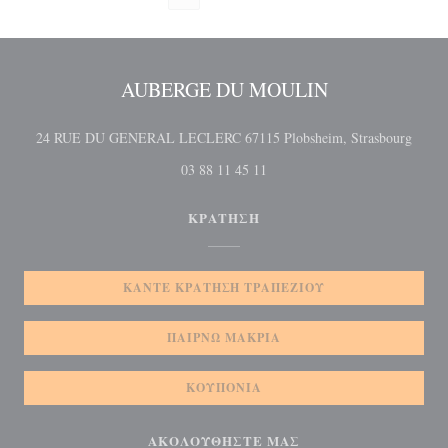
AUBERGE DU MOULIN
((ανο
24 RUE DU GENERAL LECLERC 67115 Plobsheim, Strasbourg
03 88 11 45 11
ΚΡΆΤΗΣΗ
ΚΆΝΤΕ ΚΡΆΤΗΣΗ ΤΡΑΠΕΖΙΟΎ
ΠΑΊΡΝΩ ΜΑΚΡΙΆ
ΚΟΥΠΌΝΙΑ
ΑΚΟΛΟΥΘΉΣΤΕ ΜΑΣ