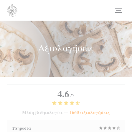
Πίνακας διαχείρισης "Μπισκότων" (Cookies)
Αξιολογήσεις
4.6
/5
Μέση βαθμολογία —
1660 αξιολογήσεις
Υπηρεσία