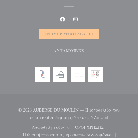
Facebook ((ανοίγει σε νέο παράθυρ
Instagram ((ανοίγει σε νέο π
ΕΝΗΜΕΡΩΤΙΚΌ ΔΕΛΤΊΟ
ΑΝΤΑΜΟΙΒΈΣ
© 2026 AUBERGE DU MOULIN — Η ιστοσελίδα του
((ανοίγει σε ν
εστιατορίου δημιουργήθηκε από
Zenchef
Αποποίηση ευθύνης
ΌΡΟΙ ΧΡΉΣΗΣ
((ανοίγει σε νέο παράθυρο))
((ανοίγει σε νέο παράθ
Πολιτική προστασίας προσωπικών δεδομένων
((ανοίγει σε νέο παράθυρο))