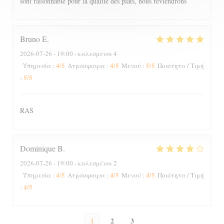
sont raisonnable pour la qualité des plats, nous reviendrons
Bruno
E
2026-07-26
- 19:00 - καλεσμένοι 4
4
/5
4
/5
5
/5
Υπηρεσία
:
Ατμόσφαιρα
:
Μενού
:
Ποιότητα / Τιμή
5
/5
:
RAS
Dominique
B
2026-07-26
- 19:00 - καλεσμένοι 2
4
/5
4
/5
4
/5
Υπηρεσία
:
Ατμόσφαιρα
:
Μενού
:
Ποιότητα / Τιμή
4
/5
:
1
2
3