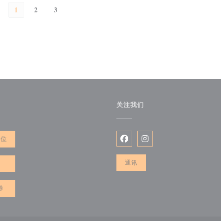
1
2
3
关注我们
餐位
Facebook ((在新窗口中打开))
Instagram ((在新窗口
通讯
走
券