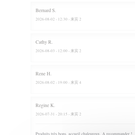
Bernard
S
2026-08-02
- 12:30 - 来宾 2
Cathy
R
2026-08-03
- 12:00 - 来宾 2
Rene
H
2026-08-02
- 19:00 - 来宾 4
Regine
K
2026-07-31
- 20:15 - 来宾 2
Produits très bons, accueil chaleureux. A recommander !