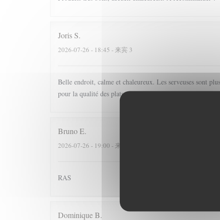
Joris
S
2026-07-26
- 18:45 - 来宾 3
Belle endroit, calme et chaleureux. Les serveuses sont plu
pour la qualité des plats, nous reviendrons
Bruno
E
2026-07-26
- 19:00 - 来宾 4
RAS
Dominique
B