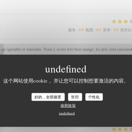
5
/5
5
/5
5
/5
服务
:
氛围
:
菜单
:
质价比
s qu’agréable et souriante. Nous y avons très bien mangé, les prix sont raisonna
这个网站使用cookie， 并让您可以控制想要激活的内容。
4
/5
4
/5
5
/5
服务
:
氛围
:
菜单
:
质价比
好的，全部接受
禁用
个性化
保密政策
undefined