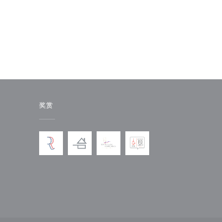
奖赏
中打开))