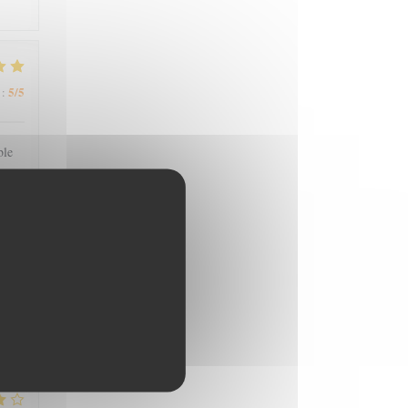
5
/5
:
ble
5
/5
: