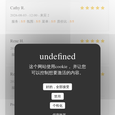
Cathy
R
2026-08-03
- 12:00 - 来宾 2
5
/5
5
/5
5
/5
5
/5
服务
:
氛围
:
菜单
:
质价比
:
Rene
H
2026-08-02
- 19:00 - 来宾 4
5
/5
4
/5
4
/5
4
/5
服务
:
氛围
:
菜单
:
质价比
:
这个网站使用cookie， 并让您
可以控制想要激活的内容。
Regine
K
2026-07-31
- 20:15 - 来宾 2
好的，全部接受
5
/5
5
/5
5
/5
5
/5
服务
:
氛围
:
菜单
:
质价比
:
禁用
Produits très bons, accueil chaleureux. A recommander !
个性化
保密政策