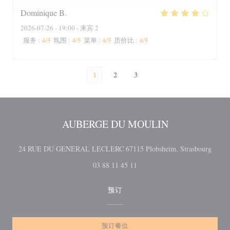
Dominique
B
2026-07-26
- 19:00 - 来宾 2
4
/5
4
/5
4
/5
4
/5
服务
:
氛围
:
菜单
:
质价比
:
1
2
3
AUBERGE DU MOULIN
((在
24 RUE DU GENERAL LECLERC 67115 Plobsheim, Strasbourg
03 88 11 45 11
预订
预订餐位