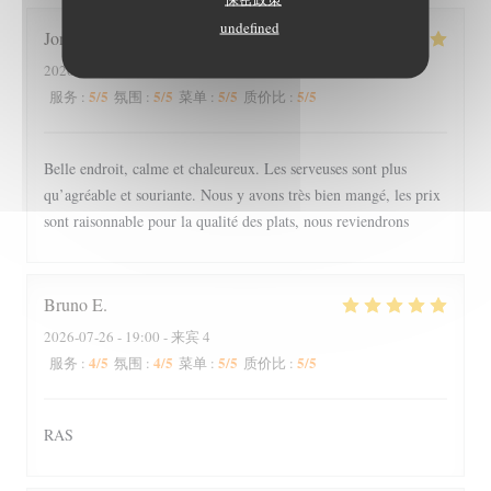
undefined
Joris
S
2026-07-26
- 18:45 - 来宾 3
5
/5
5
/5
5
/5
5
/5
服务
:
氛围
:
菜单
:
质价比
:
Belle endroit, calme et chaleureux. Les serveuses sont plus
qu’agréable et souriante. Nous y avons très bien mangé, les prix
sont raisonnable pour la qualité des plats, nous reviendrons
Bruno
E
2026-07-26
- 19:00 - 来宾 4
4
/5
4
/5
5
/5
5
/5
服务
:
氛围
:
菜单
:
质价比
:
RAS