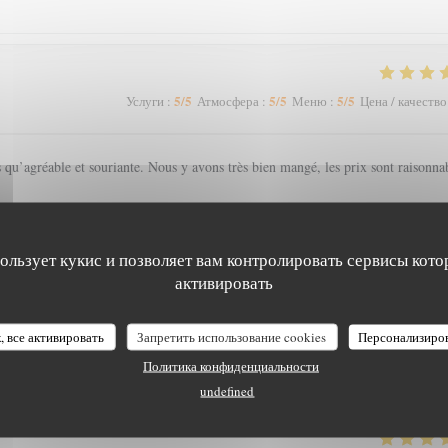
5
/5
5
/5
5
/5
Услуги
:
Атмосфера
:
Меню
:
Цена / качество
s qu’agréable et souriante. Nous y avons très bien mangé, les prix sont raisonna
пользует кукис и позволяет вам контролировать сервисы кото
активировать
4
/5
4
/5
5
/5
Услуги
:
Атмосфера
:
Меню
:
Цена / качество
, все активировать
Запретить использование cookies
Персонализиро
Политика конфиденциальности
undefined