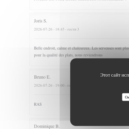
Joris
S
2026-07-26
- 18:45 - гости 3
Belle endroit, calme et chaleureux. Les serveuses sont plu
pour la qualité des plats, nous reviendrons
Этот сайт ис
Bruno
E
2026-07-26
- 19:00 - гости 4
Ок
RAS
Dominique
B