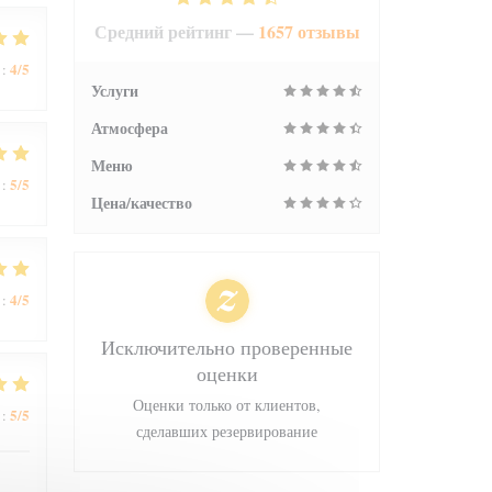
Средний рейтинг —
1657 отзывы
4
/5
:
Услуги
Атмосфера
Меню
5
/5
:
Цена/качество
4
/5
:
Исключительно проверенные
оценки
Оценки только от клиентов,
5
/5
:
сделавших резервирование