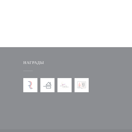
НАГРАДЫ
вом окне))
я в новом окне))