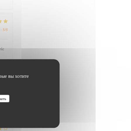
5
/5
:
ble
рые вы хотите
5
/5
:
вать