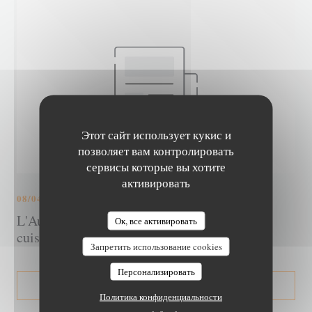
Этот сайт использует кукис и
позволяет вам контролировать
сервисы которые вы хотите
активировать
08/04/2021
L'Auberge du Moulin récompensée pour sa
Ок, все активировать
cuisine locale
Запретить использование cookies
Персонализировать
((ОТКРЫВАЕТСЯ 
СМОТРЕТЬ СТАТЬЮ В ПРЕССЕ
Политика конфиденциальности