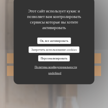
Этот сайт использует кукис и
позволяет вам контролировать
сервисы которые вы хотите
АЛСАТСКИЙ ТРАДИЦИОННЫЙ РЕСТОРАН
•
активировать
PLOBSHEIM, STRASBOURG
AUBERGE DU MOULIN
Ок, все активировать
Запретить использование cookies
Персонализировать
ЗАБРОНИРОВАТЬ СТОЛИК
Политика конфиденциальности
НАВЫНОС
undefined