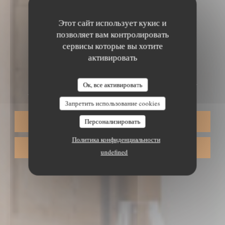
Этот сайт использует кукис и
позволяет вам контролировать
сервисы которые вы хотите
АЛСАТСКИЙ ТРАДИЦИОННЫЙ РЕСТОРАН
•
активировать
PLOBSHEIM, STRASBOURG
AUBERGE DU MOULIN
Ок, все активировать
Запретить использование cookies
Персонализировать
ЗАБРОНИРОВАТЬ СТОЛИК
Политика конфиденциальности
НАВЫНОС
undefined