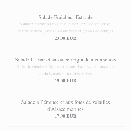
Salade Fraîcheur Estivale
Saumon mariné au soja et au citron vert, tomate cerise,
céleris branche, avocat, salade verte et graines de courges
23,00 EUR
Salade Caesar et sa sauce originale aux anchois
(Filet de volaille d’Alsace, croutons, Parmesan et sauce aux
anchois maison, tomates cerises
19,00 EUR
Salade à l’émincé et aux foies de volailles
d’Alsace marinés
17,90 EUR