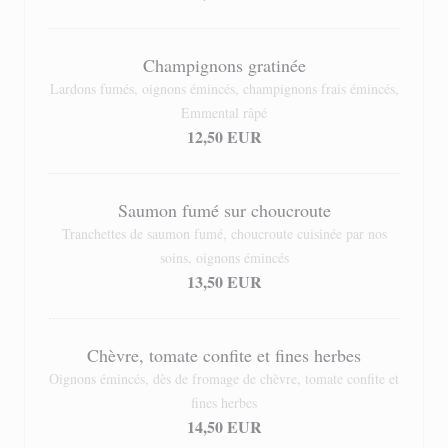
Champignons gratinée
Lardons fumés, oignons émincés, champignons frais émincés,
Emmental râpé
12,50 EUR
Saumon fumé sur choucroute
Tranchettes de saumon fumé, choucroute cuisinée par nos
soins, oignons émincés
13,50 EUR
Chèvre, tomate confite et ﬁnes herbes
Oignons émincés, dès de fromage de chèvre, tomate confite et
fines herbes
14,50 EUR