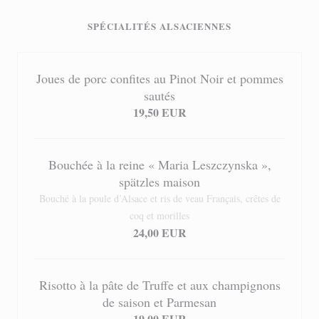
SPÉCIALITÉS ALSACIENNES
Joues de porc confites au Pinot Noir et pommes
sautés
19,50 EUR
Bouchée à la reine « Maria Leszczynska »,
spätzles maison
Bouché à la poule d’Alsace et ris de veau Français, crêtes de
coq et morilles
24,00 EUR
Risotto à la pâte de Truffe et aux champignons
de saison et Parmesan
19,00 EUR