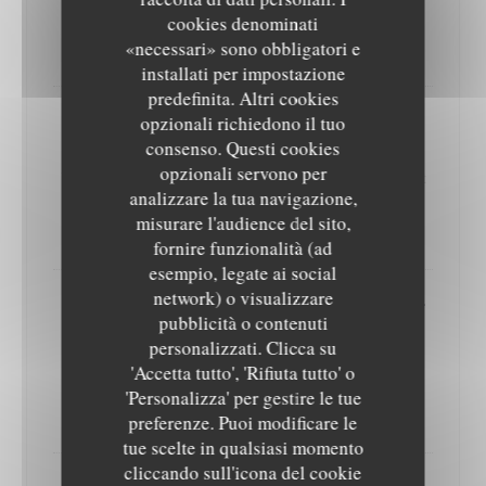
(210 à 230g environ, 20 min d’attente)
cookies denominati
21,00 EUR
«necessari» sono obbligatori e
installati per impostazione
predefinita. Altri cookies
opzionali richiedono il tuo
Entrecôte "Irish Nature", sauce au poivre ou
consenso. Questi cookies
beurre Maître d’Hôtel, garniture au choix
opzionali servono per
Une pièce de viande venue d'Irlande, élevage en plein air et
analizzare la tua navigazione,
de race croisée Angus & Hereford, gage de qualité
misurare l'audience del sito,
33,00 EUR
fornire funzionalità (ad
esempio, legate ai social
network) o visualizzare
Burger Alsacien maison à la Tome et au bœuf
pubblicità o contenuti
d’Alsace et confit d’oignons au vin rouge ,
personalizzati. Clicca su
pommes frites à la graisse de bœuf
'Accetta tutto', 'Rifiuta tutto' o
steak travaillé par nos soins et pain maison
'Personalizza' per gestire le tue
19,00 EUR
preferenze. Puoi modificare le
tue scelte in qualsiasi momento
cliccando sull'icona del cookie