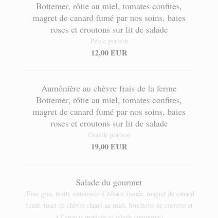
Bottemer, rôtie au miel, tomates confites,
magret de canard fumé par nos soins, baies
roses et croutons sur lit de salade
Petite portion
12,00 EUR
Aumônière au chèvre frais de la ferme
Bottemer, rôtie au miel, tomates confites,
magret de canard fumé par nos soins, baies
roses et croutons sur lit de salade
Grande portion
19,00 EUR
Salade du gourmet
(Foie gras, truite saumonée d’Alsace fumée, magret de canard
fumé, toast de chèvre chaud au miel, brochette de crevette et
à l’ananas marinée et salade composée)