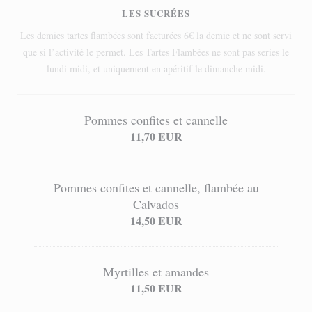
LES SUCRÉES
Les demies tartes flambées sont facturées 6€ la demie et ne sont servi
que si l’activité le permet. Les Tartes Flambées ne sont pas series le
lundi midi, et uniquement en apéritif le dimanche midi.
Pommes confites et cannelle
11,70 EUR
Pommes confites et cannelle, ﬂambée au
Calvados
14,50 EUR
Myrtilles et amandes
11,50 EUR