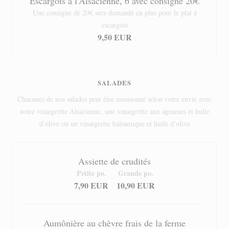
Escargots à l'Alsacienne, 6 avec consigne 20€
Une consigne de 20€ sera demandé en plus pour le plat à
escargots
9,50 EUR
SALADES
Chacunes de nos salades peut être assaisonné selon votre envie avec
notre vinaigrette Alsacienne, une vinaigrette aux agrumes et huile
d’olive ou un vinaigrette balsamique et huile d’olive
Assiette de crudités
Petite po.
Grande po.
7,90 EUR
10,90 EUR
Aumônière au chèvre frais de la ferme