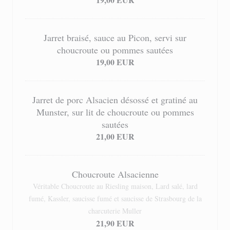
Jarret braisé, sauce au Picon, servi sur
choucroute ou pommes sautées
19,00 EUR
Jarret de porc Alsacien désossé et gratiné au
Munster, sur lit de choucroute ou pommes
sautées
21,00 EUR
Choucroute Alsacienne
Véritable Choucroute au Riesling maison, Lard salé, lard
fumé, Kassler, saucisse fumé et saucisse de Strasbourg de la
charcuterie Muller
21,90 EUR