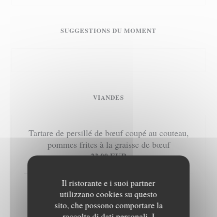
SUGGESTIONS DU MOMENT
VIANDES
Tartare de persillé de bœuf coupé au couteau,
pommes frites à la graisse de bœuf
23,00 EUR
Il ristorante e i suoi partner
Cordon bleu de volaille et Tome Alsaciennes,
utilizzano cookies su questo
jambon sec, pané à la chapelure de Bretzels,
sito, che possono comportare la
19.00 € et sauce aux champignons frais
raccolta di dati personali. I