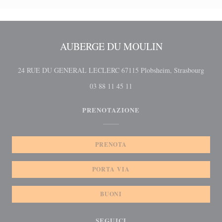
AUBERGE DU MOULIN
((apre
24 RUE DU GENERAL LECLERC 67115 Plobsheim, Strasbourg
03 88 11 45 11
PRENOTAZIONE
PRENOTA
PORTA VIA
BUONI
SEGUICI