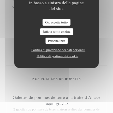
Bacon Burger Alsacien maison à la Tome et au
in basso a sinistra delle pagine
bœuf d’Alsace et confit d’oignons au vin rouge ,
del sito.
pommes frites à la graisse de bœuf
steak travaillé par nos soins et pain maison
Ok, accetta tutto
20,50 EUR
Rifiuta tutti i cookie
Personalizza
D’r Papa sei Burger
Politica di protezione dei dati personali
burger à l’effiloché de bœuf fumé et cheddar
23,00 EUR
Politica di gestione dei cookie
NOS POÊLÉES DE ROESTIS
Galettes de pommes de terre à la truite d’Alsace
façon gravlax
2 galettes de pommes de terre maison réalisé des pommes de