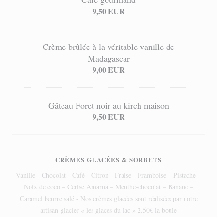
9,50 EUR
Crème brûlée à la véritable vanille de
Madagascar
9,00 EUR
Gâteau Foret noir au kirch maison
9,50 EUR
CRÈMES GLACÉES & SORBETS
Vanille - Chocolat - Café - Citron - Fraise - Framboise – Pistache –
Noix de coco – Cerise Amarna – Menthe-chocolat – Banane –
Caramel beurre salé - Nos crèmes glacées sont réalisées par notre
artisan-glacier « les glaces du lac » 2.50€ la boule