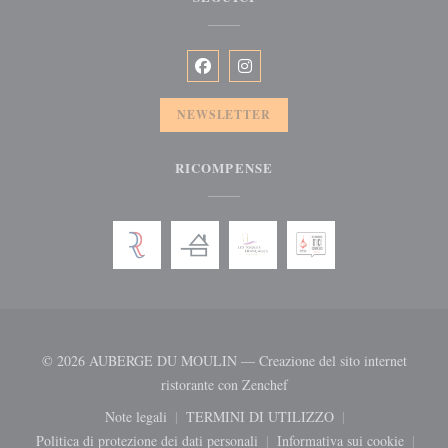
Facebook ((apre una nuova finestra))
Instagram ((apre una nuova fines
NEWSLETTER
RICOMPENSE
© 2026 AUBERGE DU MOULIN — Creazione del sito internet
((apre una nuova finestra))
ristorante con
Zenchef
Note legali
TERMINI DI UTILIZZO
((apre una nuova finestra))
((apre una nuova finestra))
Politica di protezione dei dati personali
Informativa sui cookie