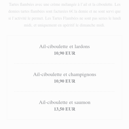
Tartes flambées avec une crème mélangée à l’ail et la ciboulette. Les
demies tartes flambées sont facturées 6€ la demie et ne sont servi que
si l’activité le permet. Les Tartes Flambées ne sont pas series le lundi
midi, et uniquement en apéritif le dimanche midi.
Ail-ciboulette et lardons
10,90 EUR
Ail-ciboulette et champignons
10,90 EUR
Ail-ciboulette et saumon
13,50 EUR