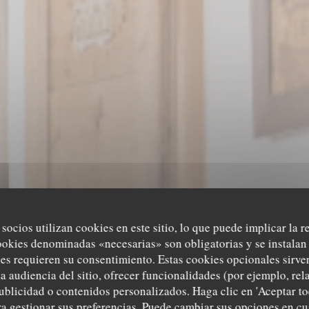
 socios utilizan cookies en este sitio, lo que puede implicar la 
ookies denominadas «necesarias» son obligatorias y se instalan 
es requieren su consentimiento. Estas cookies opcionales sirven
a audiencia del sitio, ofrecer funcionalidades (por ejemplo, re
ublicidad o contenidos personalizados. Haga clic en 'Aceptar to
TAURANTE TRADICIONAL ALSACIANO
•
PLOBSHEIM, STRASB
ara gestionar sus preferencias. Puede cambiar sus opciones en 