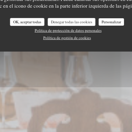
UBERGE DU MOUL
 en el icono de cookie en la parte inferior izquierda de las pági
OK, aceptar todas
Denegar todas las cookies
Personalizar
RESERVAR UNA MESA
TAKEAWAY
Política de protección de datos personales
Política de gestión de cookies