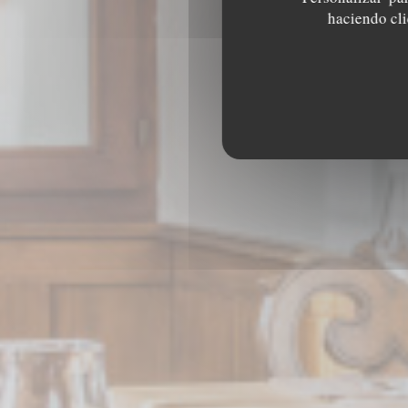
A
haciendo clic