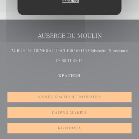
undefined
AUBERGE DU MOULIN
((ανο
24 RUE DU GENERAL LECLERC 67115 Plobsheim, Strasbourg
03 88 11 45 11
ΚΡΆΤΗΣΗ
ΚΆΝΤΕ ΚΡΆΤΗΣΗ ΤΡΑΠΕΖΙΟΎ
ΠΑΊΡΝΩ ΜΑΚΡΙΆ
ΚΟΥΠΌΝΙΑ