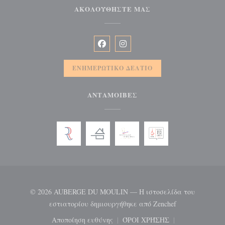
ΑΚΟΛΟΥΘΉΣΤΕ ΜΑΣ
Facebook ((ανοίγει σε νέο παράθυρ
Instagram ((ανοίγει σε νέο π
ΕΝΗΜΕΡΩΤΙΚΌ ΔΕΛΤΊΟ
ΑΝΤΑΜΟΙΒΈΣ
© 2026 AUBERGE DU MOULIN — Η ιστοσελίδα του
((ανοίγει σε ν
εστιατορίου δημιουργήθηκε από
Zenchef
Αποποίηση ευθύνης
ΌΡΟΙ ΧΡΉΣΗΣ