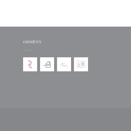
ODMĚNY
okně))
 novém okně))