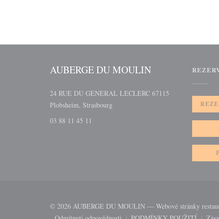
AUBERGE DU MOULIN
REZER
24 RUE DU GENERAL LECLERC 67115
((otevře se v novém okně))
REZE
Plobsheim, Strasbourg
03 88 11 45 11
© 2026 AUBERGE DU MOULIN — Webové stránky restaura
Odmítnutí odpovědnosti
PODMÍNKY POUŽITÍ
Zása