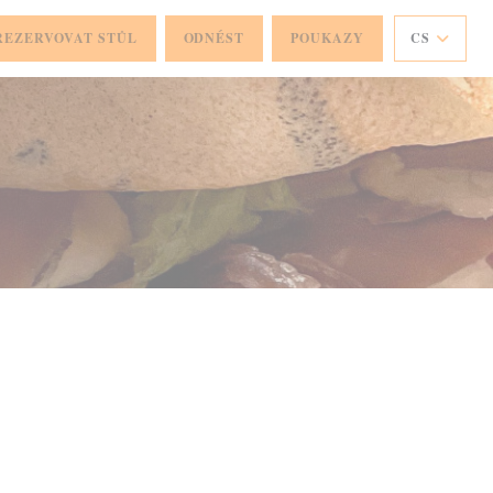
REZERVOVAT STŮL
ODNÉST
POUKAZY
CS