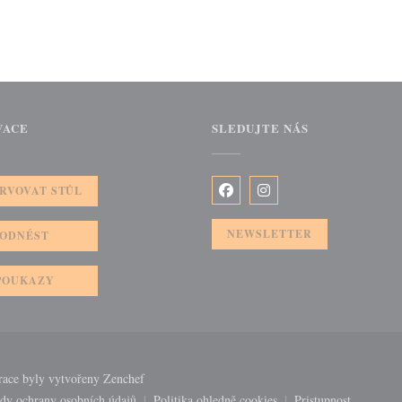
VACE
SLEDUJTE NÁS
RVOVAT STŮL
Facebook ((otevře se v novém 
Instagram ((otevře se v
NEWSLETTER
ODNÉST
POUKAZY
((otevře se v novém okně))
ce byly vytvořeny
Zenchef
dy ochrany osobních údajů
Politika ohledně cookies
Pristupnost