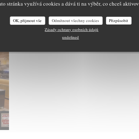
ato stránka využívá cookies a dává ti na výběr, co chceš aktivov
OK, přijmout vše
Odmítnout všechny cookies
Přizpůsobit
Zásady ochrany osobních údajů
undefined