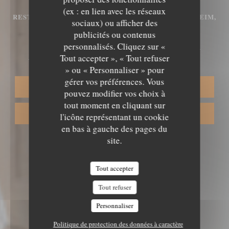
(ex : en lien avec les réseaux
RESTAURANT TRADITIONNEL ALSACIEN
•
PLOBSHEIM,
sociaux) ou afficher des
STRASBOURG
publicités ou contenus
personnalisés. Cliquez sur «
AUBERGE DU MOULIN
Tout accepter », « Tout refuser
» ou « Personnaliser » pour
gérer vos préférences. Vous
RÉSERVER
pouvez modifier vos choix à
tout moment en cliquant sur
VENTE À EMPORTER
l'icône représentant un cookie
en bas à gauche des pages du
site.
Tout accepter
Tout refuser
Personnaliser
Politique de protection des données à caractère